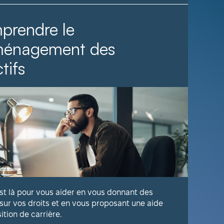
prendre le
Il fa
ménagement des
tifs
Voyez com
publique 
En savoir
est là pour vous aider en vous donnant des
 sur vos droits et en vous proposant une aide
sition de carrière.