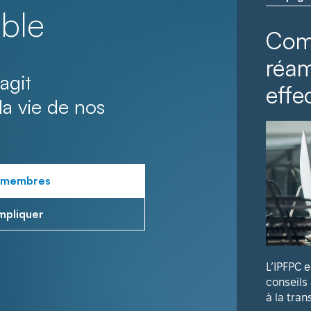
ble
Com
réa
agit
effec
la vie de nos
 membres
mpliquer
L’IPFPC 
conseils
à la tran