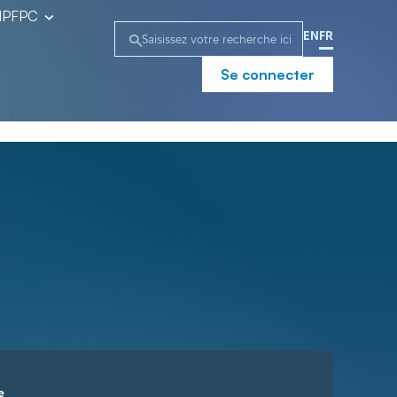
l’IPFPC
EN
FR
Se connecter
e
Campagne