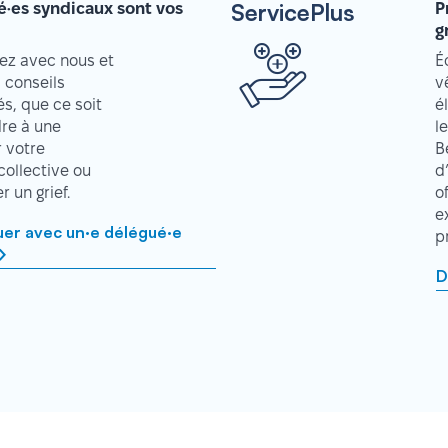
ServicePlus
é·es syndicaux sont vos
P
g
z avec nous et
É
 conseils
v
s, que ce soit
é
re à une
l
r votre
B
collective ou
d
 un grief.
o
e
r avec un·e délégué·e
p
D