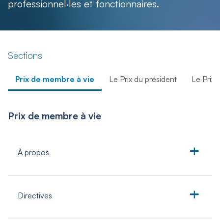
professionnel·les et fonctionnaires.
Sections
Prix de membre à vie
Le Prix du président
Le Prix d
Prix de membre à vie
À propos
Le prix de Membre à vie souligne les services
Directives
exceptionnels de valeur durable rendus à l’Institut par
un membre titulaire ou retraité de l’Institut qui a fait