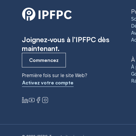
P
So
Dé
Av
Joignez-vous à l’IPFPC dès
A
maintenant.
À
Commencez
À 
G
Première fois sur le site Web?
R
Activez votre compte