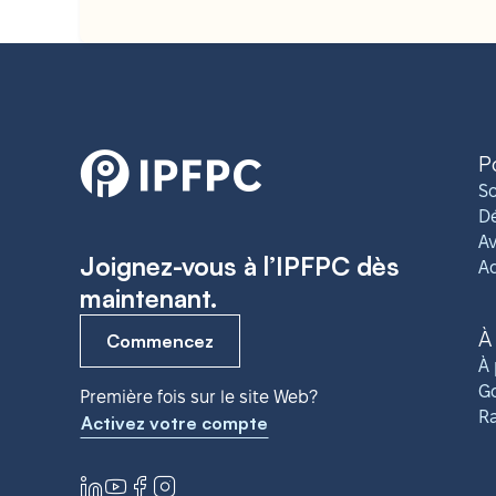
P
So
Dé
Av
Joignez-vous à l’IPFPC dès
A
maintenant.
À
Commencez
À 
G
Première fois sur le site Web?
R
Activez votre compte