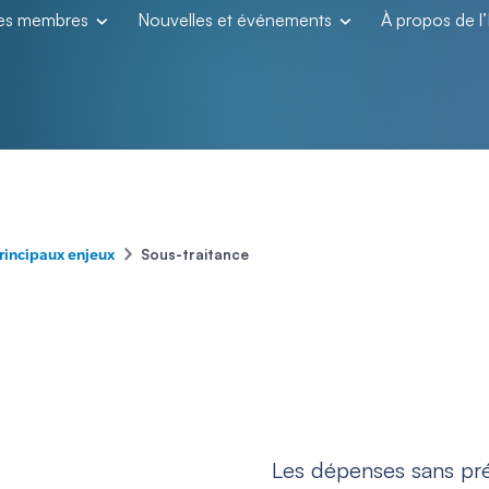
les membres
Nouvelles et événements
À propos de 
–
Sous-traitance
rincipaux enjeux
Les dépenses sans pré