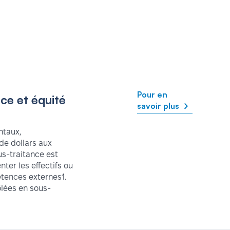
Pour en
ce et équité
savoir plus
ntaux,
 de dollars aux
s-traitance est
ter les effectifs ou
étences externes1.
ôlées en sous-