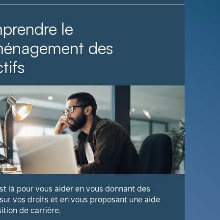
prendre le
Il fa
ménagement des
tifs
Voyez com
publique 
En savoir
est là pour vous aider en vous donnant des
 sur vos droits et en vous proposant une aide
sition de carrière.