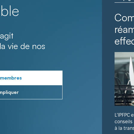
ble
Com
réa
agit
effec
la vie de nos
 membres
mpliquer
L’IPFPC 
conseils
à la tran