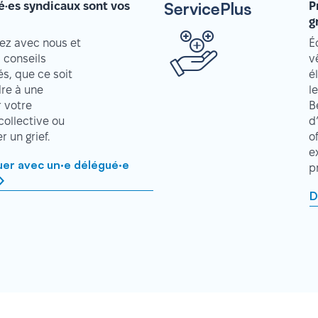
ServicePlus
é·es syndicaux sont vos
P
g
z avec nous et
É
 conseils
v
s, que ce soit
é
re à une
l
r votre
B
collective ou
d
 un grief.
o
e
r avec un·e délégué·e
p
D