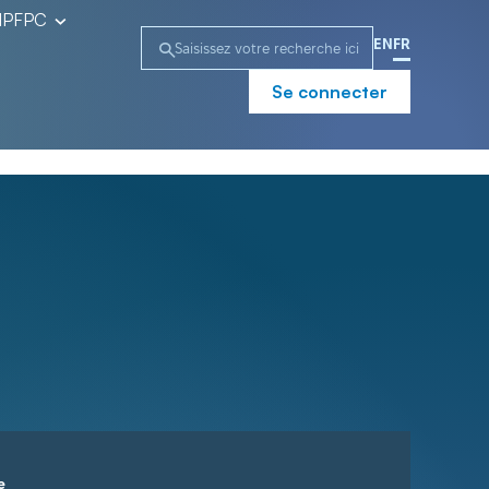
l’IPFPC
EN
FR
Se connecter
e
Campagne