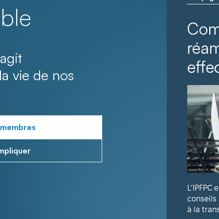
ble
Com
réa
agit
effec
la vie de nos
 membres
mpliquer
L’IPFPC 
conseils
à la tran