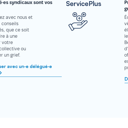
ServicePlus
é·es syndicaux sont vos
P
g
z avec nous et
É
 conseils
v
s, que ce soit
é
re à une
l
r votre
B
collective ou
d
 un grief.
o
e
r avec un·e délégué·e
p
D