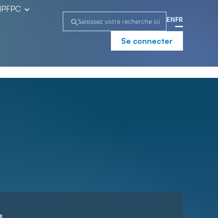
l’IPFPC
EN
FR
Se connecter
e
Campagne