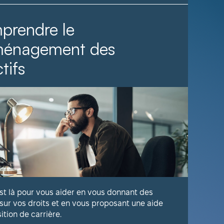
prendre le
Il fa
ménagement des
tifs
Voyez com
publique 
En savoir
est là pour vous aider en vous donnant des
 sur vos droits et en vous proposant une aide
sition de carrière.