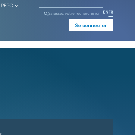
l’IPFPC
EN
FR
Se connecter
e
Campagne