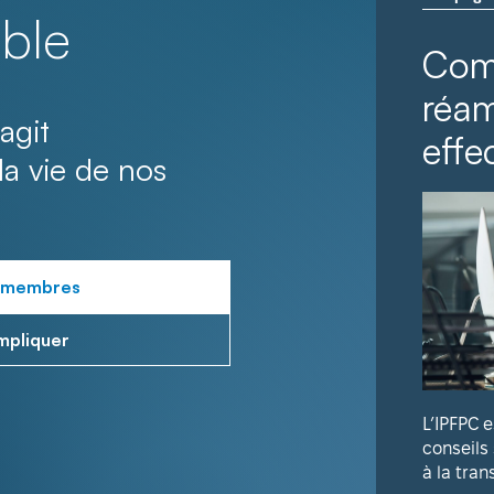
ble
Com
réa
agit
effec
la vie de nos
 membres
mpliquer
L’IPFPC 
conseils
à la tran