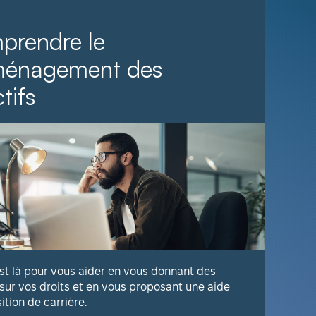
prendre le
Il fa
ménagement des
tifs
Voyez com
publique 
En savoir
est là pour vous aider en vous donnant des
 sur vos droits et en vous proposant une aide
sition de carrière.