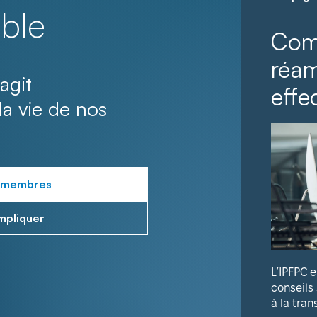
ble
Com
réa
agit
effec
la vie de nos
 membres
mpliquer
L’IPFPC 
conseils
à la tran