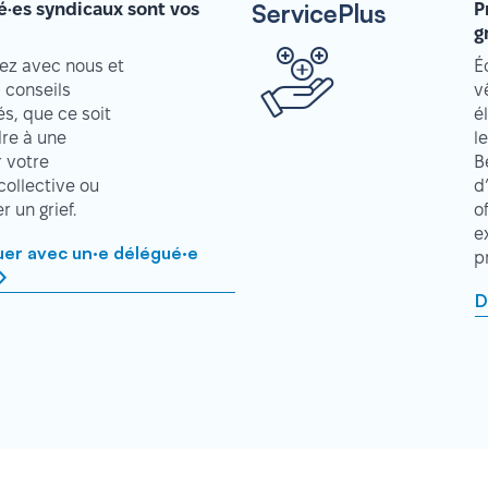
ServicePlus
é·es syndicaux sont vos
P
g
z avec nous et
É
 conseils
v
s, que ce soit
é
re à une
l
r votre
B
collective ou
d
 un grief.
o
e
r avec un·e délégué·e
p
D