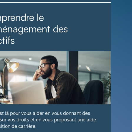
prendre le
Il fa
ménagement des
tifs
Voyez com
publique 
En savoir
est là pour vous aider en vous donnant des
 sur vos droits et en vous proposant une aide
sition de carrière.