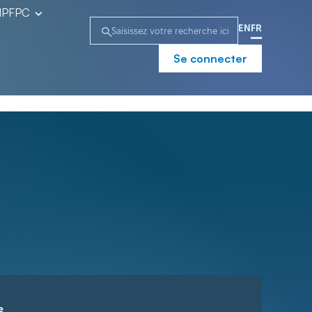
l’IPFPC
EN
FR
Se connecter
e
Campagne