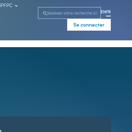
l’IPFPC
EN
FR
Se connecter
e
Campagne