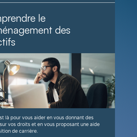
prendre le
Il fa
ménagement des
tifs
Voyez com
publique 
En savoir
est là pour vous aider en vous donnant des
 sur vos droits et en vous proposant une aide
sition de carrière.