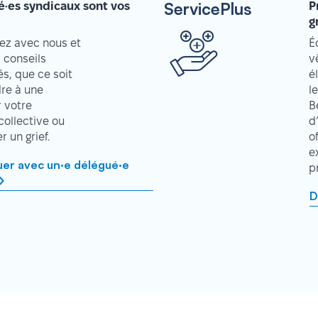
ServicePlus
é·es syndicaux sont vos
P
g
z avec nous et
É
 conseils
v
s, que ce soit
é
re à une
l
r votre
B
collective ou
d
 un grief.
o
e
r avec un·e délégué·e
p
D