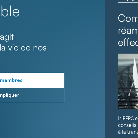
ble
Com
réa
agit
effec
la vie de nos
 membres
mpliquer
L’IPFPC 
conseils
à la tran