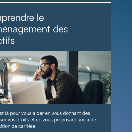
prendre le
Il fa
ménagement des
tifs
Voyez com
publique 
En savoir
est là pour vous aider en vous donnant des
 sur vos droits et en vous proposant une aide
sition de carrière.