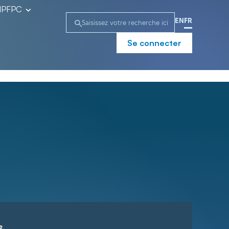
l’IPFPC
EN
FR
Se connecter
e
Campagne