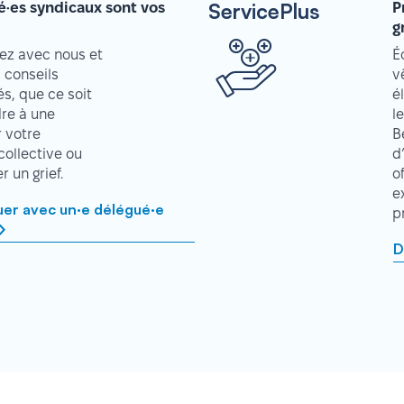
ServicePlus
é·es syndicaux sont vos
P
g
z avec nous et
É
 conseils
v
s, que ce soit
é
re à une
l
r votre
B
collective ou
d
 un grief.
o
e
r avec un·e délégué·e
p
D