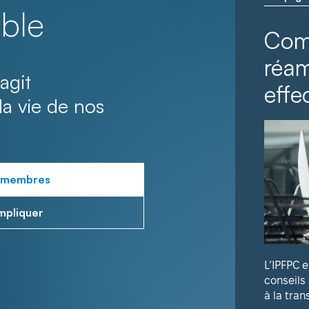
ble
Com
réa
agit
effec
la vie de nos
 membres
mpliquer
L’IPFPC 
conseils
à la tran