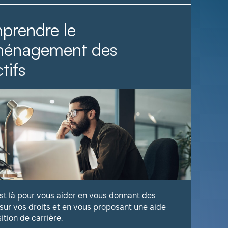
prendre le
Il fa
ménagement des
tifs
Voyez com
publique 
En savoir
est là pour vous aider en vous donnant des
 sur vos droits et en vous proposant une aide
sition de carrière.