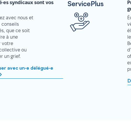
ServicePlus
é·es syndicaux sont vos
P
g
z avec nous et
É
 conseils
v
s, que ce soit
é
re à une
l
r votre
B
collective ou
d
 un grief.
o
e
r avec un·e délégué·e
p
D