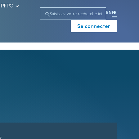
l’IPFPC
EN
FR
Se connecter
e
Campagne