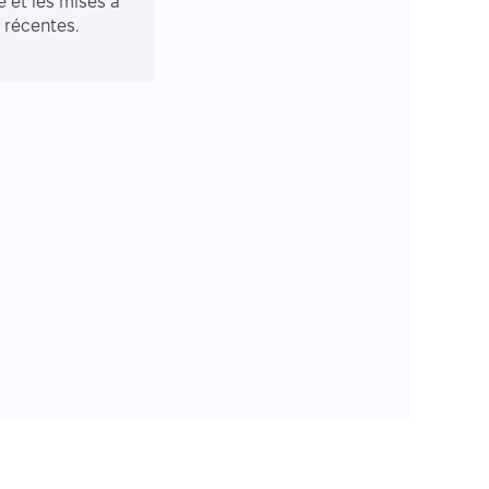
e et les mises à
r récentes.