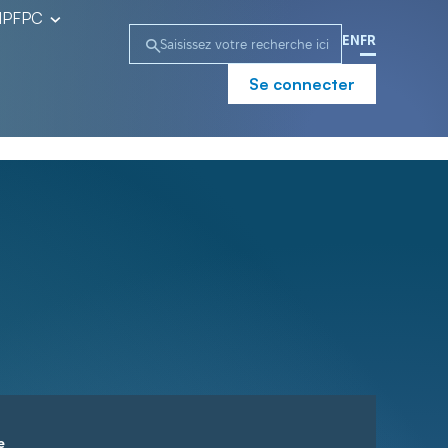
l’IPFPC
EN
FR
Se connecter
e
Campagne