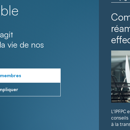
ble
Com
réa
agit
effec
la vie de nos
 membres
mpliquer
L’IPFPC 
conseils
à la tran