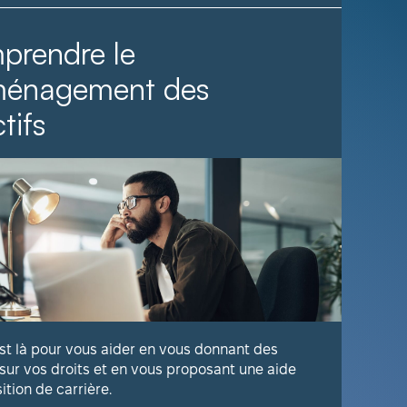
prendre le
Il fa
ménagement des
tifs
Voyez com
publique 
En savoir
est là pour vous aider en vous donnant des
 sur vos droits et en vous proposant une aide
sition de carrière.