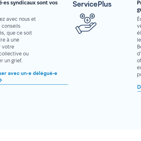
ServicePlus
é·es syndicaux sont vos
P
g
z avec nous et
É
 conseils
v
s, que ce soit
é
re à une
l
r votre
B
collective ou
d
 un grief.
o
e
r avec un·e délégué·e
p
D