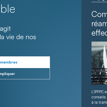
ble
Com
réa
agit
effec
la vie de nos
 membres
mpliquer
L’IPFPC 
conseils
à la tran