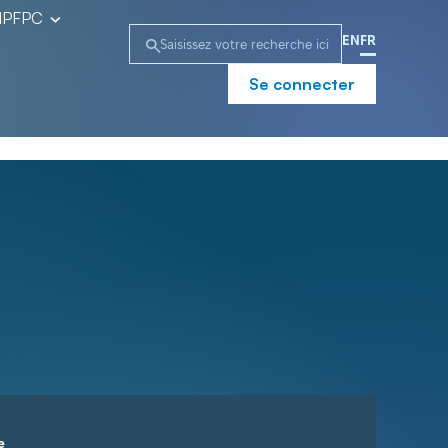
l’IPFPC
EN
FR
Se connecter
e
Campagne