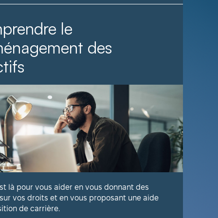
prendre le
Il fa
ménagement des
tifs
Voyez com
publique 
En savoir
est là pour vous aider en vous donnant des
 sur vos droits et en vous proposant une aide
sition de carrière.