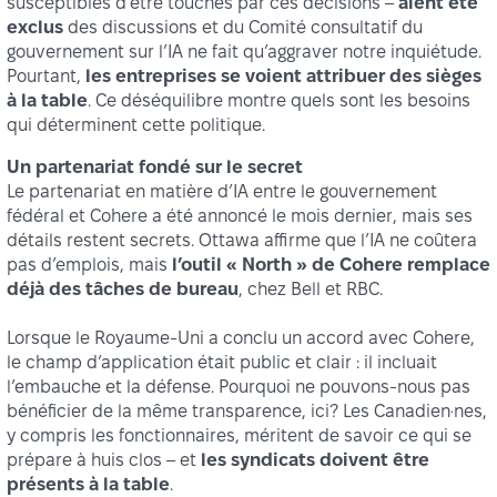
susceptibles d’être touchés par ces décisions –
aient été
exclus
des discussions et du Comité consultatif du
gouvernement sur l’IA ne fait qu’aggraver notre inquiétude.
Pourtant,
les entreprises se voient attribuer des sièges
à la table
. Ce déséquilibre montre quels sont les besoins
qui déterminent cette politique.
Un partenariat fondé sur le secret
Le partenariat en matière d’IA entre le gouvernement
fédéral et Cohere a été annoncé le mois dernier, mais ses
détails restent secrets. Ottawa affirme que l’IA ne coûtera
pas d’emplois, mais
l’outil « North » de Cohere remplace
déjà des tâches de bureau
, chez Bell et RBC.
Lorsque le Royaume-Uni a conclu un accord avec Cohere,
le champ d’application était public et clair : il incluait
l’embauche et la défense. Pourquoi ne pouvons-nous pas
bénéficier de la même transparence, ici? Les Canadien·nes,
y compris les fonctionnaires, méritent de savoir ce qui se
prépare à huis clos – et
les syndicats doivent être
présents à la table
.