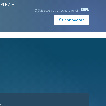
l’IPFPC
EN
FR
Se connecter
e
Campagne