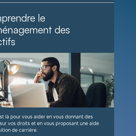
prendre le
Il fa
ménagement des
tifs
Voyez com
publique 
En savoir
est là pour vous aider en vous donnant des
 sur vos droits et en vous proposant une aide
sition de carrière.