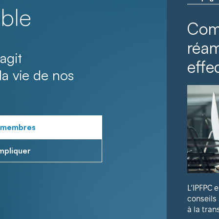
ble
Com
réa
agit
effec
la vie de nos
 membres
mpliquer
L’IPFPC 
conseils
à la tran