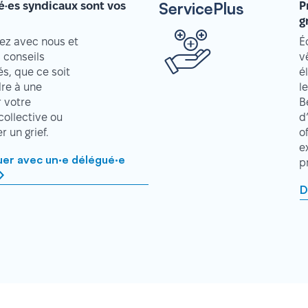
ServicePlus
é·es syndicaux sont vos
P
g
z avec nous et
É
 conseils
v
s, que ce soit
é
re à une
l
r votre
B
collective ou
d
 un grief.
o
e
r avec un·e délégué·e
p
D