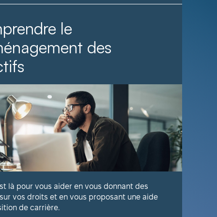
prendre le
Il fa
ménagement des
tifs
Voyez com
publique 
En savoir
est là pour vous aider en vous donnant des
 sur vos droits et en vous proposant une aide
sition de carrière.