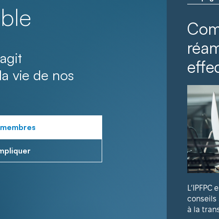
ble
Com
réa
agit
effec
la vie de nos
 membres
mpliquer
L’IPFPC 
conseils
à la tran