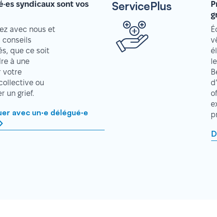
ServicePlus
é·es syndicaux sont vos
P
g
z avec nous et
É
 conseils
v
s, que ce soit
é
re à une
l
r votre
B
collective ou
d
 un grief.
o
e
r avec un·e délégué·e
p
D