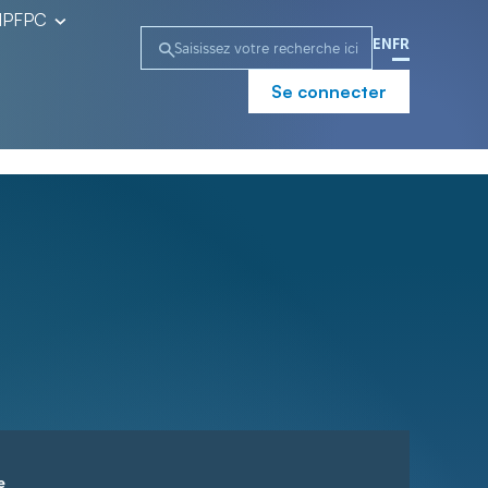
l’IPFPC
EN
FR
Se connecter
e
Campagne