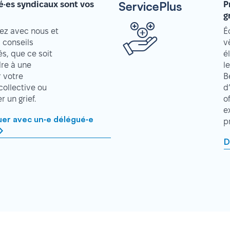
ServicePlus
é·es syndicaux sont vos
P
g
z avec nous et
É
 conseils
v
s, que ce soit
é
re à une
l
r votre
B
collective ou
d
 un grief.
o
e
r avec un·e délégué·e
p
D