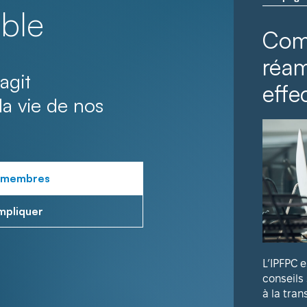
ble
Com
réa
agit
effec
la vie de nos
 membres
mpliquer
L’IPFPC 
conseils
à la tran