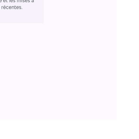
e et les mises à
r récentes.