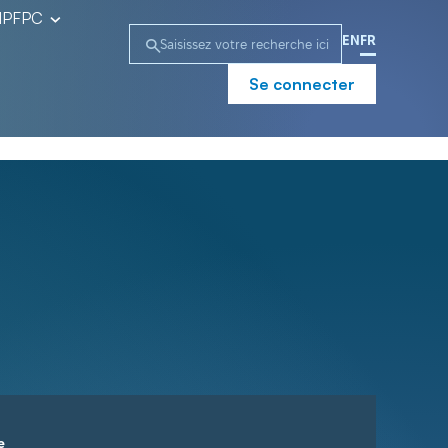
l’IPFPC
EN
FR
Se connecter
e
Campagne