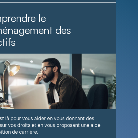
prendre le
Il fa
ménagement des
tifs
Voyez com
publique 
En savoir
est là pour vous aider en vous donnant des
 sur vos droits et en vous proposant une aide
sition de carrière.