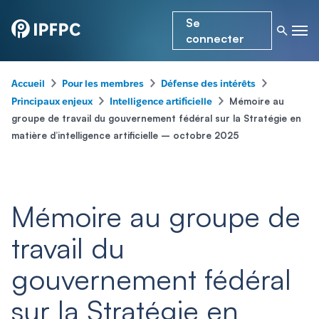
Se
connecter
–
–
–
Accueil
Pour les membres
Défense des intérêts
–
–
Mémoire au
Principaux enjeux
Intelligence artificielle
groupe de travail du gouvernement fédéral sur la Stratégie en
matière d’intelligence artificielle – octobre 2025
Mémoire au groupe de
travail du
gouvernement fédéral
sur la Stratégie en