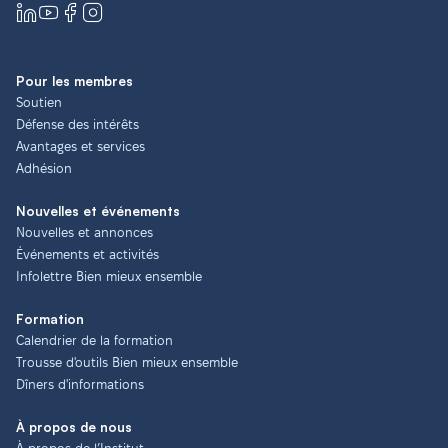
– si aucune des solutions ci-dessus ne fonctionne,
les travailleurs et travailleuses licenciés doivent avoir
Pour les membres
accès à de meilleurs programmes d’assurance-emploi
Soutien
et de retraite, qui devront peut-être être accélérés
Défense des intérêts
pour les travailleurs et travailleuses proches de l’âge
Avantages et services
de la retraite.
Adhésion
Droits de négociation collective en matière d’IA
Nouvelles et événements
Nouvelles et annonces
Les travailleurs et travailleuses et leurs syndicats
Événements et activités
doivent avoir le droit de négocier les questions
Infolettre Bien mieux ensemble
relatives à l’IA dans leurs conventions collectives.
L’utilisation de l’IA ne peut être considérée comme
Formation
Calendrier de la formation
un droit de gestion exclusif.
Trousse d'outils Bien mieux ensemble
Dîners d'informations
À propos de nous