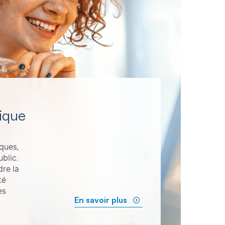
ique
iques,
blic.
dre la
té
es
En savoir plus