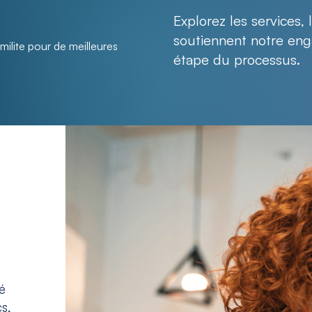
Explorez les services,
soutiennent notre en
lite pour de meilleures
étape du processus.
é
s,