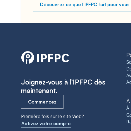
Découvrez ce que l’IPFPC fait pour vous
P
So
Dé
Av
Joignez-vous à l’IPFPC dès
A
maintenant.
À
Commencez
À 
G
Première fois sur le site Web?
R
Activez votre compte