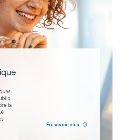
ique
iques,
blic.
dre la
té
es
En savoir plus