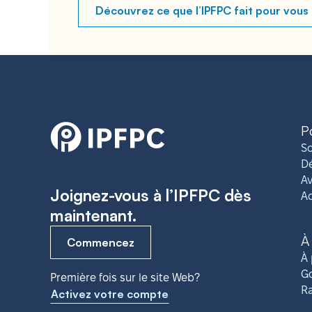
Découvrez ce que l’IPFPC fait pour vous
P
So
Dé
Av
Joignez-vous à l’IPFPC dès
A
maintenant.
À
Commencez
À 
G
Première fois sur le site Web?
R
Activez votre compte