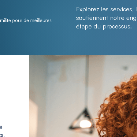
Explorez les services,
soutiennent notre en
lite pour de meilleures
étape du processus.
é
s,