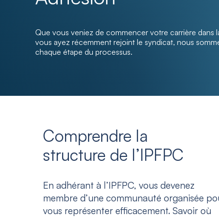
Que vous veniez de commencer votre carrière dans l
vous ayez récemment rejoint le syndicat, nous somme
chaque étape du processus.
Comprendre la
structure de l’IPFPC
En adhérant à l’IPFPC, vous devenez
membre d’une communauté organisée po
vous représenter efficacement. Savoir où