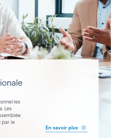
tionale
onnel·les
a. Les
’assemblée
 par le
En savoir plus