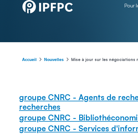
Pour 
-
-
Mise à jour sur les négociations
Accueil
Nouvelles
groupe CNRC - Agents de reche
recherches
groupe CNRC - Bibliothéconomi
groupe CNRC - Services d'infor