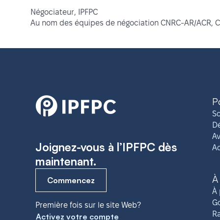
Négociateur, IPFPC
Au nom des équipes de négociation CNRC-AR/ACR, 
P
So
Dé
Av
Joignez-vous à l’IPFPC dès
A
maintenant.
À
Commencez
À 
G
Première fois sur le site Web?
R
Activez votre compte