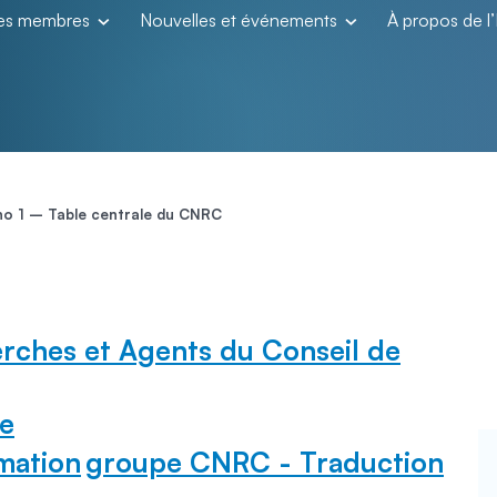
les membres
Nouvelles et événements
À propos de 
 no 1 – Table centrale du CNRC
rches et Agents du Conseil de
e
mation
groupe CNRC - Traduction