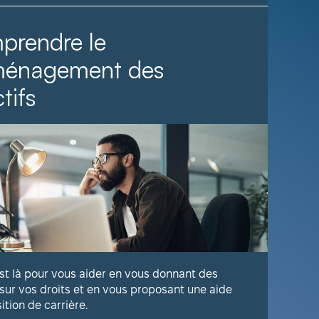
prendre le
Il fa
ménagement des
tifs
Voyez com
publique 
En savoir
est là pour vous aider en vous donnant des
 sur vos droits et en vous proposant une aide
sition de carrière.