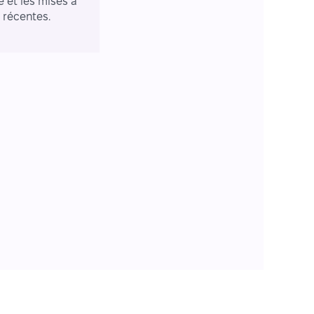
e et les mises à
r récentes.