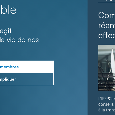
ble
Com
réa
agit
effec
la vie de nos
 membres
mpliquer
L’IPFPC 
conseils
à la tran