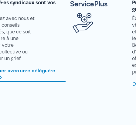
ServicePlus
é·es syndicaux sont vos
P
g
z avec nous et
É
 conseils
v
s, que ce soit
é
re à une
l
r votre
B
collective ou
d
 un grief.
o
e
r avec un·e délégué·e
p
D