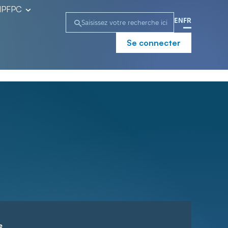
l’IPFPC
EN
FR
Se connecter
e
Campagne